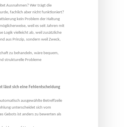
itet Ausnahmen? Wer trägt die 
rde, fachlich aber nicht funktioniert?
atisierung kein Problem der Haltung 
glicherweise, weil es seit Jahren mit 
 Logik vielleicht ab, weil zusätzliche 
d aus Prinzip, sondern weil Zweck, 
chaft zu behandeln, wäre bequem, 
nd strukturelle Probleme 
t lässt sich eine Fehlentscheidung 
automatisch ausgewählte Betreffzeile 
ehlung unterscheidet sich vom 
s Gebots ist anders zu bewerten als 