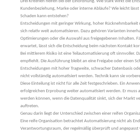
Drei Kriterien helfen bei der Einordnung. Wie stark wirkt die En
Kundenbeziehung, Marke oder interne Abläufe? Wie leicht lässt
Schaden kann entstehen?
Entscheidungen mit geringer Wirkung, hoher Rücknehmbarkeit 
ich relativ weit automatisieren. Dazu gehören Varianten innerhal
Optimierungen oder die Auswahl aus freigegebenen Inhalten. Fäl
erwartet, lässt sich die Entscheidung beim nächsten Kontakt kor
Bei mittlerem Risiko ist eine Teilautomatisierung oft sinnvoller. D
empfiehlt. Die Ausführung bleibt an eine Freigabe oder einen 
Entscheidungen mit hoher Tragweite, schwacher Datenbasis oder
nicht vollständig automatisiert werden. Technik kann sie vorbere
Diese Einteilung ist nicht für alle Zeit festgeschrieben. Ein Anwe
erfolgreichen Erprobung weiter automatisiert werden. Er muss 
werden können, wenn die Datenqualität sinkt, sich der Markt v
auftreten.
Genau darin liegt der Unterschied zwischen einer reifen Organis
Eine reife Organisation betrachtet Automatisierung nicht als End
Verantwortungsraum, der regelmäßig überprüft und angepasst
 