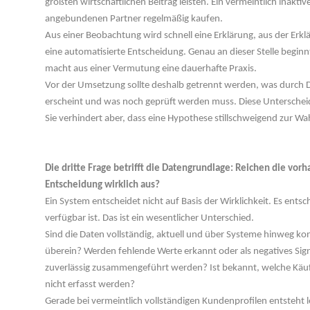
größten wirtschaftlichen Beitrag leisten. Ein vermeintlich inaktiv
angebundenen Partner regelmäßig kaufen.
Aus einer Beobachtung wird schnell eine Erklärung, aus der Erklä
eine automatisierte Entscheidung. Genau an dieser Stelle begin
macht aus einer Vermutung eine dauerhafte Praxis.
Vor der Umsetzung sollte deshalb getrennt werden, was durch Date
erscheint und was noch geprüft werden muss. Diese Unterscheidu
Sie verhindert aber, dass eine Hypothese stillschweigend zur Wah
 
Die dritte Frage betrifft die Datengrundlage: Reichen die vor
Entscheidung wirklich aus?
Ein System entscheidet nicht auf Basis der Wirklichkeit. Es entsc
verfügbar ist. Das ist ein wesentlicher Unterschied.
Sind die Daten vollständig, aktuell und über Systeme hinweg ko
überein? Werden fehlende Werte erkannt oder als negatives Sign
zuverlässig zusammengeführt werden? Ist bekannt, welche Käuf
nicht erfasst werden?
Gerade bei vermeintlich vollständigen Kundenprofilen entsteht lei