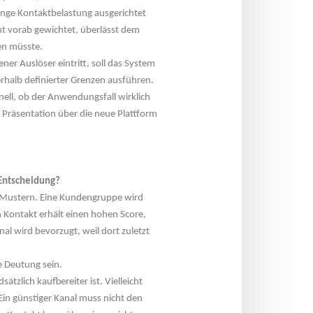
nge Kontaktbelastung ausgerichtet 
ht vorab gewichtet, überlässt dem 
en müsste.
ner Auslöser eintritt, soll das System 
halb definierter Grenzen ausführen. 
hnell, ob der Anwendungsfall wirklich 
r Präsentation über die neue Plattform 
 Entscheidung?
 Mustern. Eine Kundengruppe wird 
in Kontakt erhält einen hohen Score, 
 wird bevorzugt, weil dort zuletzt 
le Deutung sein.
tzlich kaufbereiter ist. Vielleicht 
Ein günstiger Kanal muss nicht den 