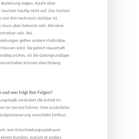
Beziehung zeigen. Käufe über 
 tauchen häufig nicht auf. Das System 
von ihm technisch sichtbar ist.
 muss aber bekannt sein. Bei einer 
retbar sein. Bei 
hiebungen gelten andere Maßstäbe.
hlossen wird. Sie gehört dauerhaft 
lmäßig prüfen, ob die Datengrundlage 
enverhalten können eine bislang 
n und wer trägt ihre Folgen?
ungslogik verändert die Arbeit im 
 im Service führen. Eine zusätzliche 
Budgetsteuerung verschiebt Einfluss 
innt, wer Entscheidungsspielraum 
t einem Kunden, warum er anders 