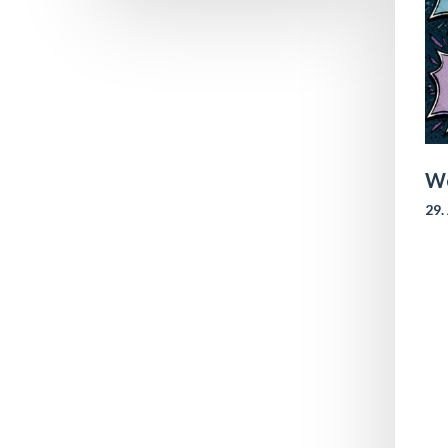
We
29.