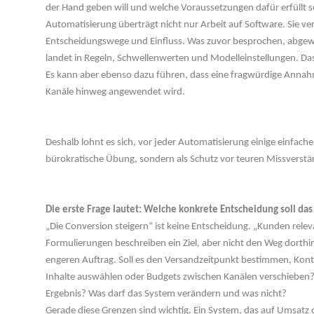
der Hand geben will und welche Voraussetzungen dafür erfüllt 
Automatisierung überträgt nicht nur Arbeit auf Software. Sie ve
Entscheidungswege und Einfluss. Was zuvor besprochen, abgewo
landet in Regeln, Schwellenwerten und Modelleinstellungen. Das
Es kann aber ebenso dazu führen, dass eine fragwürdige Annahm
Kanäle hinweg angewendet wird.
 
Deshalb lohnt es sich, vor jeder Automatisierung einige einfache 
bürokratische Übung, sondern als Schutz vor teuren Missverstä
 
Die erste Frage lautet: Welche konkrete Entscheidung soll das
„Die Conversion steigern“ ist keine Entscheidung. „Kunden relev
Formulierungen beschreiben ein Ziel, aber nicht den Weg dorthin
engeren Auftrag. Soll es den Versandzeitpunkt bestimmen, Kontak
Inhalte auswählen oder Budgets zwischen Kanälen verschieben?
Ergebnis? Was darf das System verändern und was nicht?
Gerade diese Grenzen sind wichtig. Ein System, das auf Umsat