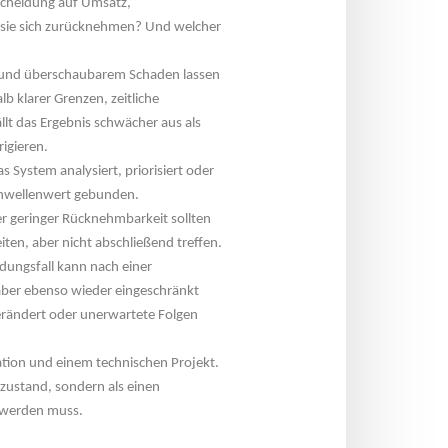
tscheidung auf Umsatz, 
 sie sich zurücknehmen? Und welcher 
und überschaubarem Schaden lassen 
b klarer Grenzen, zeitliche 
lt das Ergebnis schwächer aus als 
rigieren.
as System analysiert, priorisiert oder 
Schwellenwert gebunden.
 geringer Rücknehmbarkeit sollten 
iten, aber nicht abschließend treffen.
ndungsfall kann nach einer 
aber ebenso wieder eingeschränkt 
erändert oder unerwartete Folgen 
ation und einem technischen Projekt. 
zustand, sondern als einen 
 werden muss.