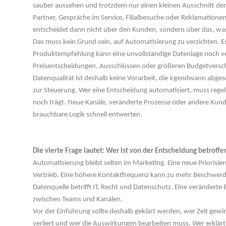
auber aussehen und trotzdem nur einen kleinen Ausschnitt der 
Partner, Gespräche im Service, Filialbesuche oder Reklamationen
entscheidet dann nicht über den Kunden, sondern über das, was 
Das muss kein Grund sein, auf Automatisierung zu verzichten. Es
Produktempfehlung kann eine unvollständige Datenlage noch vert
Preisentscheidungen, Ausschlüssen oder größeren Budgetversc
Datenqualität ist deshalb keine Vorarbeit, die irgendwann abgesc
zur Steuerung. Wer eine Entscheidung automatisiert, muss rege
noch trägt. Neue Kanäle, veränderte Prozesse oder andere Kund
brauchbare Logik schnell entwerten.
 
Die vierte Frage lautet: Wer ist von der Entscheidung betroffe
Automatisierung bleibt selten im Marketing. Eine neue Priorisier
Vertrieb. Eine höhere Kontaktfrequenz kann zu mehr Beschwerden
Datenquelle betrifft IT, Recht und Datenschutz. Eine veränderte 
zwischen Teams und Kanälen.
Vor der Einführung sollte deshalb geklärt werden, wer Zeit gew
verliert und wer die Auswirkungen bearbeiten muss. Wer erklär