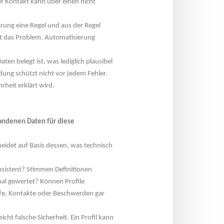
er Kontakt kann über einen nicht 
rung eine Regel und aus der Regel 
nt das Problem. Automatisierung 
n belegt ist, was lediglich plausibel 
ng schützt nicht vor jedem Fehler. 
rheit erklärt wird.
handenen Daten für diese 
heidet auf Basis dessen, was technisch 
nsistent? Stimmen Definitionen 
al gewertet? Können Profile 
e, Kontakte oder Beschwerden gar 
cht falsche Sicherheit. Ein Profil kann 