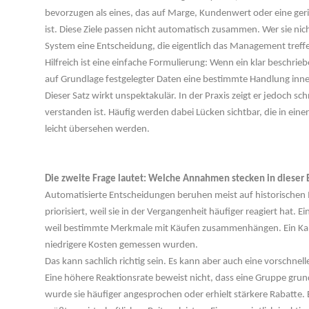
bevorzugen als eines, das auf Marge, Kundenwert oder eine geri
ist. Diese Ziele passen nicht automatisch zusammen. Wer sie nic
System eine Entscheidung, die eigentlich das Management treff
Hilfreich ist eine einfache Formulierung: Wenn ein klar beschriebe
auf Grundlage festgelegter Daten eine bestimmte Handlung inner
Dieser Satz wirkt unspektakulär. In der Praxis zeigt er jedoch sc
verstanden ist. Häufig werden dabei Lücken sichtbar, die in eine
leicht übersehen werden.
 
Die zweite Frage lautet: Welche Annahmen stecken in dieser
Automatisierte Entscheidungen beruhen meist auf historischen
priorisiert, weil sie in der Vergangenheit häufiger reagiert hat. E
weil bestimmte Merkmale mit Käufen zusammenhängen. Ein Kanal
niedrigere Kosten gemessen wurden.
Das kann sachlich richtig sein. Es kann aber auch eine vorschnel
Eine höhere Reaktionsrate beweist nicht, dass eine Gruppe grundsä
wurde sie häufiger angesprochen oder erhielt stärkere Rabatte. 