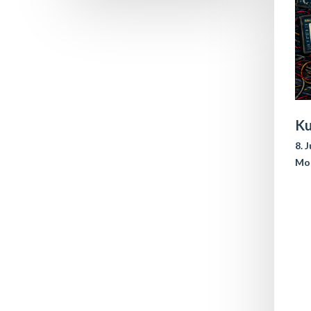
Ku
8. 
Mo