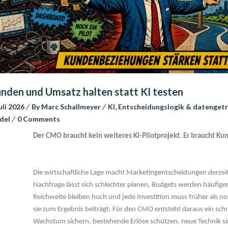
nden und Umsatz halten statt KI testen
Juli 2026
 
By 
Marc Schallmeyer
 
KI, Entscheidungslogik & datenget
del
 
0 Comment
Der CMO braucht kein weiteres KI-Pilotprojekt. Er braucht Ku
 
Die wirtschaftliche Lage macht Marketingentscheidungen derzeit 
Nachfrage lässt sich schlechter planen, Budgets werden häufiger 
Reichweite bleiben hoch und jede Investition muss früher als no
ie zum Ergebnis beiträgt. Für den CMO entsteht daraus ein schma
Wachstum sichern, bestehende Erlöse schützen, neue Technik sin