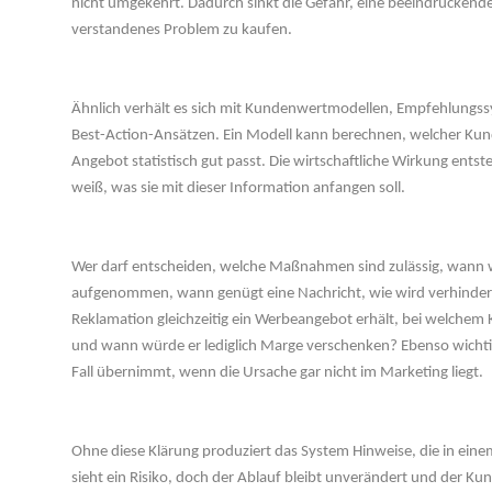
nicht umgekehrt. Dadurch sinkt die Gefahr, eine beeindruckende
verstandenes Problem zu kaufen.
 
Ähnlich verhält es sich mit Kundenwertmodellen, Empfehlungs
Best-Action-Ansätzen. Ein Modell kann berechnen, welcher Kund
Angebot statistisch gut passt. Die wirtschaftliche Wirkung entst
weiß, was sie mit dieser Information anfangen soll.
 
Wer darf entscheiden, welche Maßnahmen sind zulässig, wann w
aufgenommen, wann genügt eine Nachricht, wie wird verhindert,
Reklamation gleichzeitig ein Werbeangebot erhält, bei welchem K
und wann würde er lediglich Marge verschenken? Ebenso wichtig 
Fall übernimmt, wenn die Ursache gar nicht im Marketing liegt.
 
Ohne diese Klärung produziert das System Hinweise, die in ein
ieht ein Risiko, doch der Ablauf bleibt unverändert und der Kun