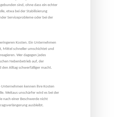
 gebunden sind, ohne dass ein echter 
le, etwa bei der Stabilisierung 
der Serviceprobleme oder bei der 
 geringeren Kosten. Ein Unternehmen 
 Mittel schneller umschichtet und 
reagieren. Wer dagegen jedes 
ischen Nebenbetrieb auf, der 
 den Alltag schwerfälliger macht.
le Unternehmen kennen ihre Kosten 
e. Weitaus unschärfer wird es bei der 
de nach einer Beschwerde nicht 
tragsverlängerung ausbleibt.