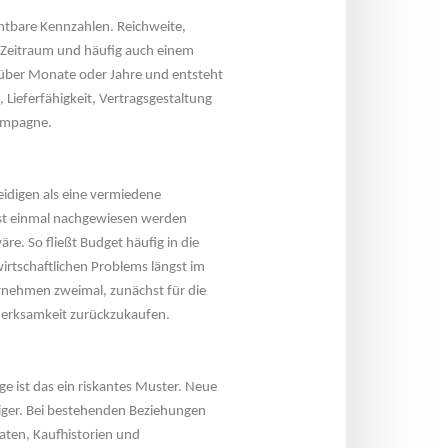
tbare Kennzahlen. Reichweite, 
 Zeitraum und häufig auch einem 
über Monate oder Jahre und entsteht 
 Lieferfähigkeit, Vertragsgestaltung 
Kampagne.
eidigen als eine vermiedene 
rst einmal nachgewiesen werden 
e. So fließt Budget häufig in die 
rtschaftlichen Problems längst im 
nehmen zweimal, zunächst für die 
merksamkeit zurückzukaufen.
 ist das ein riskantes Muster. Neue 
iger. Bei bestehenden Beziehungen 
ten, Kaufhistorien und 