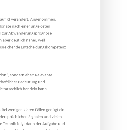
ck auf KI verändert. Angenommen, 
Monate nach einer ungelösten 
ll zur Abwanderungsprognose 
m aber deutlich näher, weil 
 ausreichende Entscheidungskompetenz 
ion“, sondern eher: Relevante 
haftlicher Bedeutung und 
ie tatsächlich handeln kann.
 Bei wenigen klaren Fällen genügt ein 
ersprüchlichen Signalen und vielen 
e Technik folgt dann der Aufgabe und 