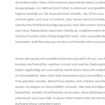
Servicekontakte. Diese Informationen garantieren keine Loyalität
Ausgangslage, um Wertverluste früher zu erkennen und gezielter z
beginnt deshalb vor der Auswahl eines Modells. Der CMO muss
verloren geht, und zwar so konkret, dass daraus eine Entscheid
überdurchschnittliche Kündigungsquote nach dem ersten Vertrags
nach einer Reklamation besonders häufig ab, möglicherweise sin
weil das Produkt nicht richtig eingeführt wird, oder wertvolle 
bearbeitet, weil Hinweise aus Service und Vertrieb nicht zusam
 
Schon eine grobe wirtschaftliche Einordnung reicht oft aus, um P
Kunden sind betroffen, welcher Umsatz und welcher Deckungsbe
treten regelmäßig auf und welcher Anteil davon lässt sich realisti
ist entscheidend, denn nicht jede Abwanderung ist vermeidbar u
Preis gehalten werden. Bedürfnisse ändern sich, Märkte versch
waren von Beginn an wirtschaftlich schwach. Wer jede Kündigung
betrachtet, verteilt schnell Rabatte an Kunden, deren Bindung meh
Interessant sind jene Fälle, in denen eine frühere oder bessere 
Aufwand etwas verändern kann.