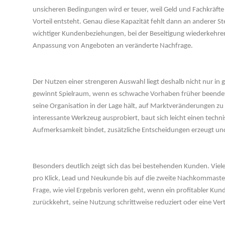
unsicheren Bedingungen wird er teuer, weil Geld und Fachkräfte
Vorteil entsteht. Genau diese Kapazität fehlt dann an anderer Stel
wichtiger Kundenbeziehungen, bei der Beseitigung wiederkehren
Anpassung von Angeboten an veränderte Nachfrage.
 
Der Nutzen einer strengeren Auswahl liegt deshalb nicht nur in
gewinnt Spielraum, wenn es schwache Vorhaben früher beendet,
eine Organisation in der Lage hält, auf Marktveränderungen zu 
interessante Werkzeug ausprobiert, baut sich leicht einen techn
Aufmerksamkeit bindet, zusätzliche Entscheidungen erzeugt und
 
Besonders deutlich zeigt sich das bei bestehenden Kunden. Vie
pro Klick, Lead und Neukunde bis auf die zweite Nachkommastell
Frage, wie viel Ergebnis verloren geht, wenn ein profitabler Kun
zurückkehrt, seine Nutzung schrittweise reduziert oder eine Ver
 