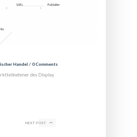
scher Handel
 
0 Comment
rktteilnehmer des Display 
NEXT POST