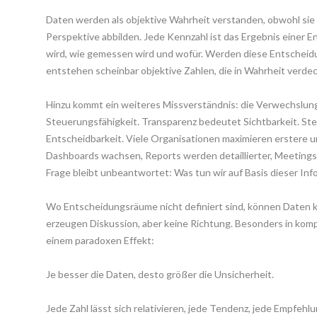
Daten werden als objektive Wahrheit verstanden, obwohl sie 
Perspektive abbilden. Jede Kennzahl ist das Ergebnis einer 
wird, wie gemessen wird und wofür. Werden diese Entscheidun
entstehen scheinbar objektive Zahlen, die in Wahrheit verd
Hinzu kommt ein weiteres Missverständnis: die Verwechslung
Steuerungsfähigkeit. Transparenz bedeutet Sichtbarkeit. St
Entscheidbarkeit. Viele Organisationen maximieren erstere un
Dashboards wachsen, Reports werden detaillierter, Meetings D
Frage bleibt unbeantwortet: Was tun wir auf Basis dieser In
Wo Entscheidungsräume nicht definiert sind, können Daten ke
erzeugen Diskussion, aber keine Richtung. Besonders in komp
einem paradoxen Effekt:
Je besser die Daten, desto größer die Unsicherheit.
Jede Zahl lässt sich relativieren, jede Tendenz, jede Empfehlu