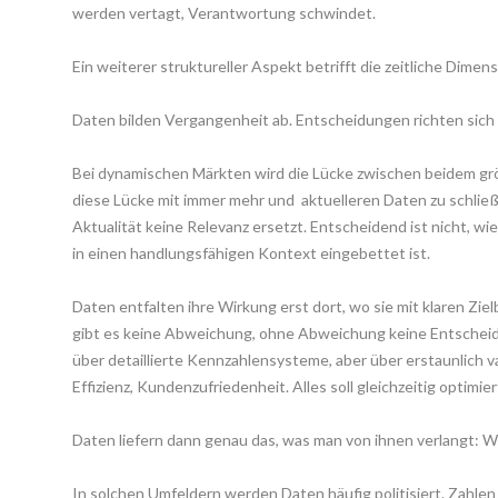
werden vertagt, Verantwortung schwindet.
Ein weiterer struktureller Aspekt betrifft die zeitliche Dimens
Daten bilden Vergangenheit ab. Entscheidungen richten sich 
Bei dynamischen Märkten wird die Lücke zwischen beidem gr
diese Lücke mit immer mehr und aktuelleren Daten zu schließ
Aktualität keine Relevanz ersetzt. Entscheidend ist nicht, wie f
in einen handlungsfähigen Kontext eingebettet ist.
Daten entfalten ihre Wirkung erst dort, wo sie mit klaren Ziel
gibt es keine Abweichung, ohne Abweichung keine Entschei
über detaillierte Kennzahlensysteme, aber über erstaunlich v
Effizienz, Kundenzufriedenheit. Alles soll gleichzeitig optimie
Daten liefern dann genau das, was man von ihnen verlangt: W
In solchen Umfeldern werden Daten häufig politisiert. Zahlen