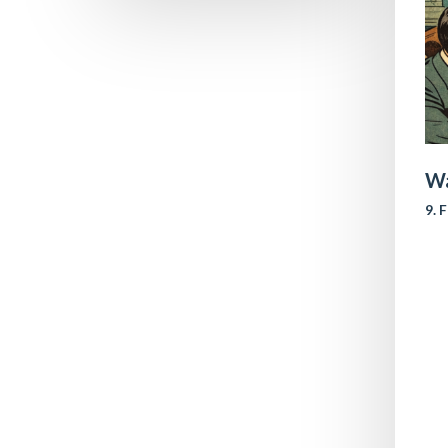
Wa
9. 