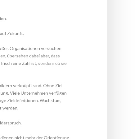
ion.
auf Zukunft.
ößer. Organisationen versuchen 
en, übersehen dabei aber, dass 
risch eine Zahl ist, sondern ob sie 
bildern verknüpft sind. Ohne Ziel 
dung. Viele Unternehmen verfügen 
age Zieldefinitionen. Wachstum, 
rt werden.
iderspruch.
 dienen nicht mehr der Orientierung, 