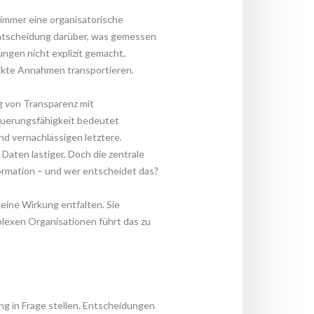
immer eine organisatorische 
Entscheidung darüber, was gemessen 
gen nicht explizit gemacht, 
eckte Annahmen transportieren.
 von Transparenz mit 
euerungsfähigkeit bedeutet 
d vernachlässigen letztere. 
aten lastiger. Doch die zentrale 
formation – und wer entscheidet das?
ine Wirkung entfalten. Sie 
lexen Organisationen führt das zu 
ng in Frage stellen. Entscheidungen 