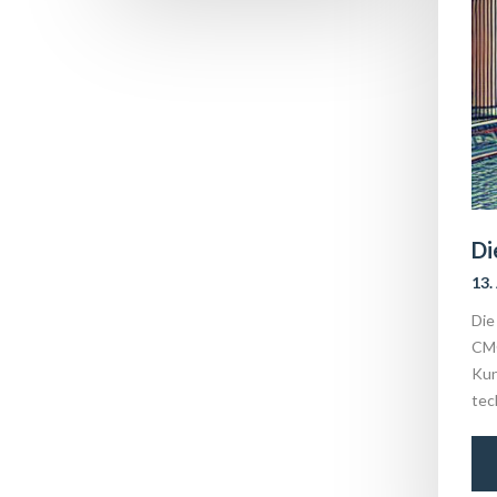
Di
13.
Die
CMO
Kun
tec