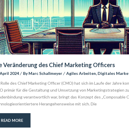
e Veränderung des Chief Marketing Officer
 April 2024
 
By 
Marc Schallmeyer
 
Agiles Arbeiten
, 
Digitales Marke
 Rolle des Chief Marketing Officer (CMO) hat sich im Laufe der Jahre kont
 primär für die Gestaltung und Umsetzung von Marketingstrategien zu
denbindung verantwortlich war, bringt das Konzept des „Composable C
hnologieorientiertere Herangehensweise mit sich. Die
READ MORE