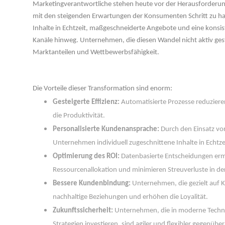
Marketingverantwortliche stehen heute vor der Herausforderung
mit den steigenden Erwartungen der Konsumenten Schritt zu ha
Inhalte in Echtzeit, maßgeschneiderte Angebote und eine konsis
Kanäle hinweg. Unternehmen, die diesen Wandel nicht aktiv gesta
Marktanteilen und Wettbewerbsfähigkeit.
 
Die Vorteile dieser Transformation sind enorm:
Gesteigerte Effizienz:
 Automatisierte Prozesse reduzier
die Produktivität.
Personalisierte Kundenansprache:
 Durch den Einsatz vo
Unternehmen individuell zugeschnittene Inhalte in Echtzei
Optimierung des ROI:
 Datenbasierte Entscheidungen ermö
Ressourcenallokation und minimieren Streuverluste in d
Bessere Kundenbindung:
 Unternehmen, die gezielt auf 
nachhaltige Beziehungen und erhöhen die Loyalität.
Zukunftssicherheit:
 Unternehmen, die in moderne Techn
Strategien investieren, sind agiler und flexibler gegenü