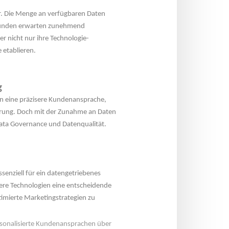
. Die Menge an verfügbaren Daten 
Kunden erwarten zunehmend 
r nicht nur ihre Technologie-
 etablieren.
g
hen eine präzisere Kundenansprache, 
erung. Doch mit der Zunahme an Daten 
Data Governance und Datenqualität.
ssenziell für ein datengetriebenes 
re Technologien eine entscheidende 
timierte Marketingstrategien zu 
rsonalisierte Kundenansprachen über 