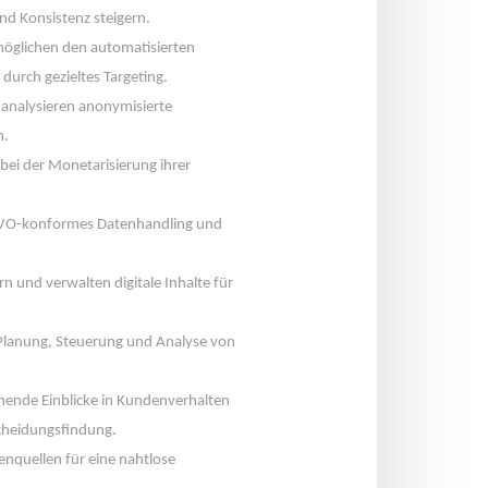
nd Konsistenz steigern.
möglichen den automatisierten 
urch gezieltes Targeting.
 analysieren anonymisierte 
n.
bei der Monetarisierung ihrer 
GVO-konformes Datenhandling und 
rn und verwalten digitale Inhalte für 
 Planung, Steuerung und Analyse von 
ehende Einblicke in Kundenverhalten 
heidungsfindung.
nquellen für eine nahtlose 