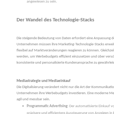
angewiesen zu sein. 
 
Der Wandel des Technologie-Stack
 
Die steigende Bedeutung von Daten erfordert eine Anpassung der
Unternehmen müssen ihre Marketing-Technologie-Stacks erweit
flexibel auf Marktveränderungen reagieren zu können. Gleichzeit
werden, um Werbebudgets effizient einzusetzen und über versc
konsistente und personalisierte Kundenansprache zu gewährlei
 
Mediastrategie und Mediaeinkauf
Die Digitalisierung verändert nicht nur die Art der Kommunikati
Unternehmen ihre Werbebudgets investieren. Eine moderne Med
agil und messbar sein.
Programmatic Advertising
: Der automatisierte Einkauf v
präzisere und effizientere Aussteuerung von Anzeigen in E