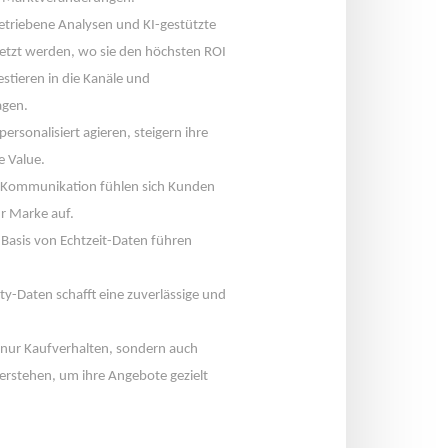
etriebene Analysen und KI-gestützte 
tzt werden, wo sie den höchsten ROI 
tieren in die Kanäle und 
agen.
sonalisiert agieren, steigern ihre 
 Value.
te Kommunikation fühlen sich Kunden 
r Marke auf.
Basis von Echtzeit-Daten führen 
ty-Daten schafft eine zuverlässige und 
ur Kaufverhalten, sondern auch 
stehen, um ihre Angebote gezielt 