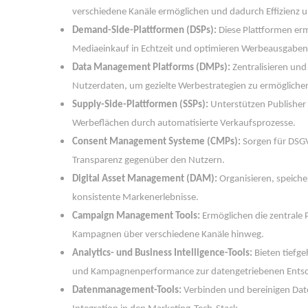
verschiedene Kanäle ermöglichen und dadurch Effizienz u
Demand-Side-Plattformen (DSPs):
 Diese Plattformen er
Mediaeinkauf in Echtzeit und optimieren Werbeausgaben d
Data Management Platforms (DMPs):
 Zentralisieren und
Nutzerdaten, um gezielte Werbestrategien zu ermögliche
Supply-Side-Plattformen (SSPs):
 Unterstützen Publisher 
Werbeflächen durch automatisierte Verkaufsprozesse.
Consent Management Systeme (CMPs):
 Sorgen für DS
Transparenz gegenüber den Nutzern.
Digital Asset Management (DAM):
 Organisieren, speiche
konsistente Markenerlebnisse.
Campaign Management Tools:
 Ermöglichen die zentrale
Kampagnen über verschiedene Kanäle hinweg.
Analytics- und Business Intelligence-Tools:
 Bieten tiefg
und Kampagnenperformance zur datengetriebenen Entsc
Datenmanagement-Tools:
 Verbinden und bereinigen Date