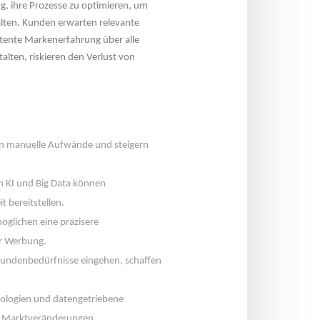
, ihre Prozesse zu optimieren, um 
lten. Kunden erwarten relevante 
tente Markenerfahrung über alle 
lten, riskieren den Verlust von 
en manuelle Aufwände und steigern 
n KI und Big Data können 
t bereitstellen.
glichen eine präzisere 
er Werbung.
Kundenbedürfnisse eingehen, schaffen 
ologien und datengetriebene 
ber Marktveränderungen.